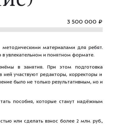
ие)
3 500 000 ₽
и
методическими
материалами
для
ребят.
ю
в
увлекательном
и
понятном
формате.
иёмы
в
занятия.
При
этом
подготовка
в
ней
участвуют
редакторы,
корректоры
и
чение
было
не
только
результативным,
но
и
тать
пособия,
которые
станут
надёжным
тью или сделать взнос более 2 млн. руб.,