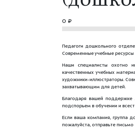
(дошко
0 ₽
Педагоги
дошкольного
отдел
С
овременные
учебные
ресурсы
Наши
специалисты
охотно
и
качественных
учебных
матери
художники‑иллюстраторы.
Сов
захватывающим
для
детей.
Благодаря
вашей
поддержке
подспорьем
в
обучении
и
всес
Если ваша компания, группа д
пожалуйста, отправьте письмо 