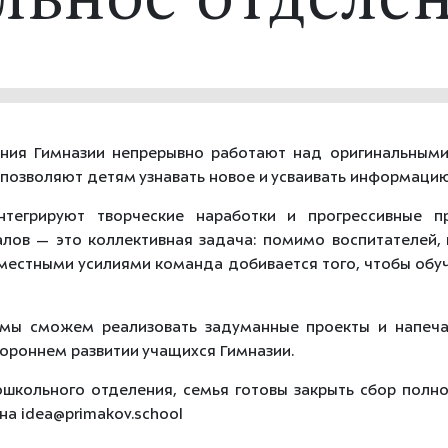
льное отделен
ения
Гимназии непрерывно
работают над
оригинальным
позволяют
детям узнавать
новое
и
усваивать
информаци
нтегрируют
творческие
наработки
и
прогрессивные
пр
алов
— это коллективная
задача:
помимо
воспитателей,
местными
усилиями
команда
добивается
того,
чтобы
обу
мы
сможем
реализовать
задуманные
проекты
и
напеча
тороннем
развитии
учащихся
Гимназии.
ошкольного отделения, семья готовы закрыть сбор полнос
на idea@primakov.school