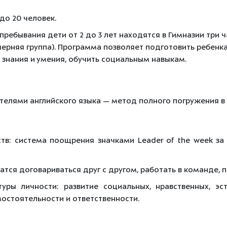
до 20 человек.
ребывания дети от 2 до 3 лет находятся в Гимназии три ча
вечерняя группа). Программа позволяет подготовить ребе
 знания и умения, обучить социальным навыкам.
телями английского языка — метод полного погружения в
тв: система поощрения значками Leader of the week за ц
 учатся договариваться друг с другом, работать в команде, 
ры личности: развитие социальных, нравственных, эсте
мостоятельности и ответственности.