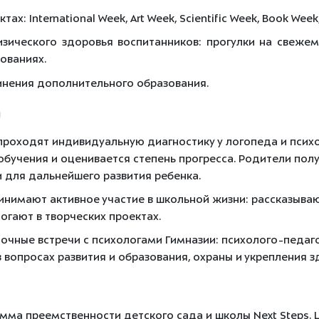
ах: International Week, Art Week, Scientific Week, Book Week
зического здоровья воспитанников: прогулки на свежем 
ованиях.
инения дополнительного образования.
и
проходят индивидуальную диагностику у логопеда и психол
обучения и оценивается степень прогресса.
Родители полу
для дальнейшего развития ребенка.
инимают активное участие в школьной жизни: рассказывают
могают в творческих проектах.
очные встречи с психологами Гимназии: психолого-педа
вопросах развития и образования, охраны и укрепления з
мма преемственности детского сада и школы Next Steps. 