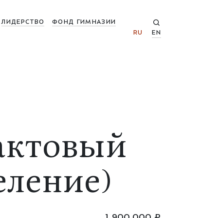
ЛИДЕРСТВО
ФОНД ГИМНАЗИИ
RU
EN
 актовый
еление)
1 900 000 ₽