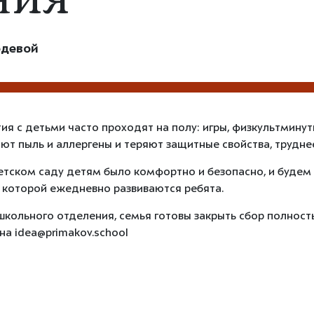
ния
едевой
я с детьми часто проходят на полу: игры, физкультминут
ют пыль и аллергены и теряют защитные свойства, трудн
етском саду детям было комфортно и безопасно, и будем
 которой ежедневно развиваются ребята.
школьного отделения, семья готовы закрыть сбор полностью
на idea@primakov.school