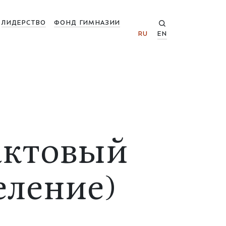
ЛИДЕРСТВО
ФОНД ГИМНАЗИИ
RU
EN
актовый
еление)