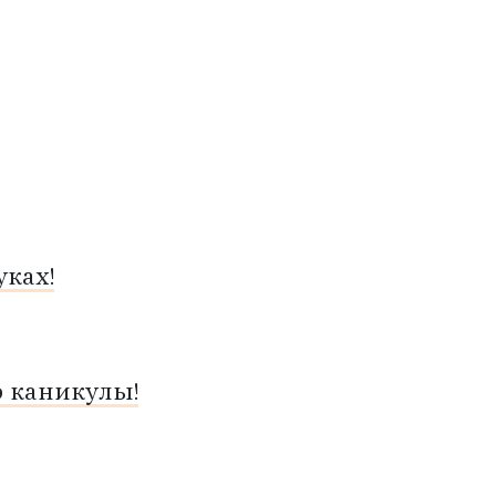
ках!
о каникулы!