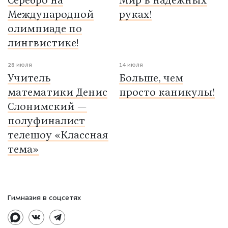
Серебро на
Мир в надёжных
Международной
руках!
олимпиаде по
лингвистике!
28 июля
14 июля
Учитель
Больше, чем
математики Денис
просто каникулы!
Слонимский —
полуфиналист
телешоу «Классная
тема»
Гимназия в соцсетях