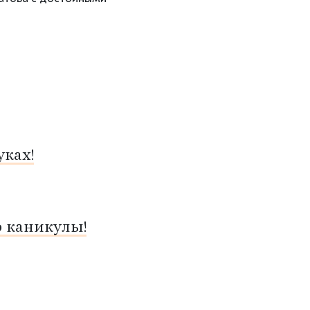
ках!
о каникулы!