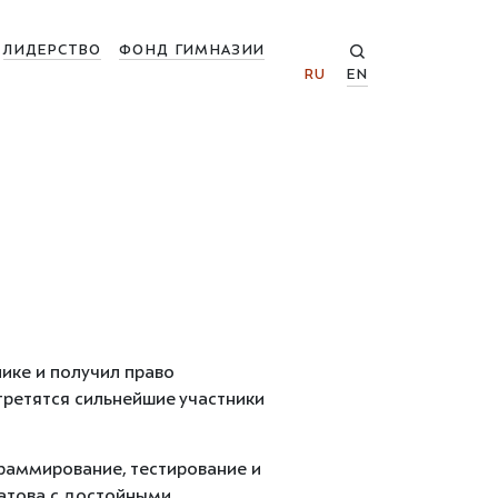
ЛИДЕРСТВО
ФОНД ГИМНАЗИИ
RU
EN
нике
и получил право
стретятся сильнейшие участники
граммирование, тестирование и
катова с достойными