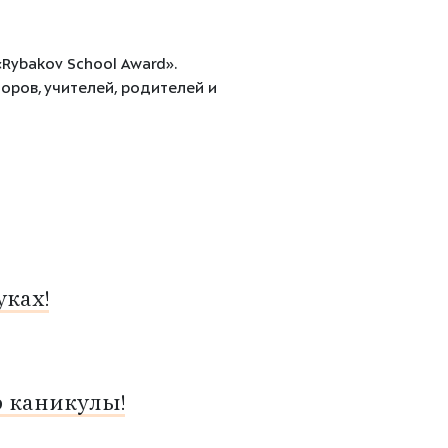
Rybakov School Award».
ров, учителей, родителей и
ках!
о каникулы!