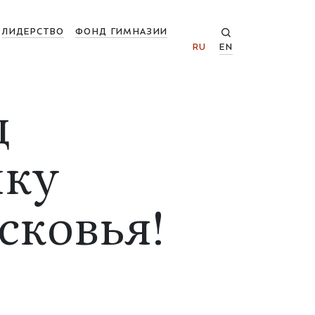
ЛИДЕРСТВО
ФОНД ГИМНАЗИИ
RU
EN
д
йку
сковья!