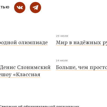
СТЬЮ
29 июля
родной олимпиаде
Мир в надёжных ру
14 июля
 Денис Слонимский
Больше, чем прост
ешоу «Классная