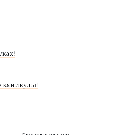
ках!
о каникулы!