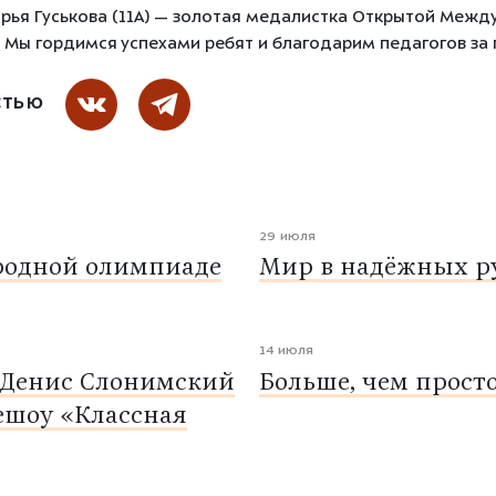
рья Гуськова (11А) — золотая медалистка Открытой Меж
. Мы гордимся успехами ребят и благодарим педагогов за 
СТЬЮ
29 июля
родной олимпиаде
Мир в надёжных ру
14 июля
 Денис Слонимский
Больше, чем прост
ешоу «Классная