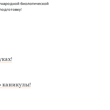
дународной биологической
подготовку!
ках!
о каникулы!