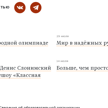
СТЬЮ
29 июля
родной олимпиаде
Мир в надёжных ру
14 июля
 Денис Слонимский
Больше, чем прост
ешоу «Классная