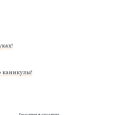
ках!
о каникулы!