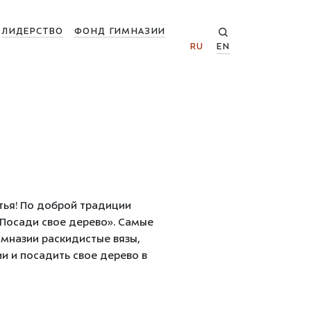
ЛИДЕРСТВО
ФОНД ГИМНАЗИИ
RU
EN
тья! По доброй традиции
 Посади свое дерево». Cамые
мназии раскидистые вязы,
и и посадить свое дерево в