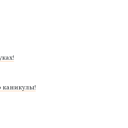
ках!
о каникулы!