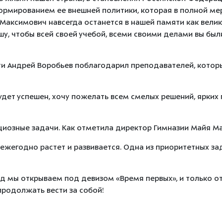
формированием ее внешней политики, которая в полной ме
 Максимович навсегда останется в нашей памяти как велик
шу, чтобы всей своей учебой, всеми своими делами вы был
и Андрей Воробьев поблагодарил преподавателей, которы
удет успешен, хочу пожелать всем смелых решений, ярких 
иозные задачи. Как отметила директор Гимназии Майя М
жегодно растет и развивается. Одна из приоритетных з
од мы открываем под девизом «Время первых», и только от
продолжать вести за собой!