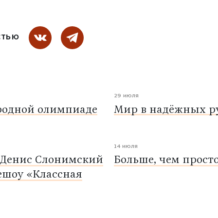
СТЬЮ
29 июля
родной олимпиаде
Мир в надёжных ру
14 июля
 Денис Слонимский
Больше, чем прост
ешоу «Классная