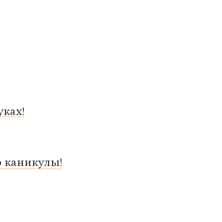
ках!
о каникулы!