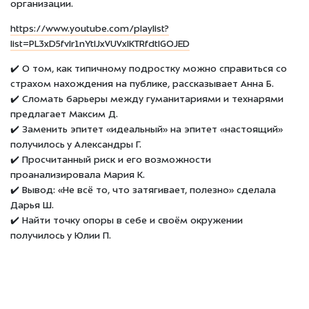
организации.
https://www.youtube.com/playlist?
list=PL3xD5fvIr1nYtlJxVUVxIKTRfdtIGOJED
✔️ О том, как типичному подростку можно справиться со
страхом нахождения на публике, рассказывает Анна Б.
✔️ Сломать барьеры между гуманитариями и технарями
предлагает Максим Д.
✔️ Заменить эпитет «идеальный» на эпитет «настоящий»
получилось у Александры Г.
✔️ Просчитанный риск и его возможности
проанализировала Мария К.
✔️ Вывод: «Не всё то, что затягивает, полезно» сделала
Дарья Ш.
✔️ Найти точку опоры в себе и своём окружении
получилось у Юлии П.