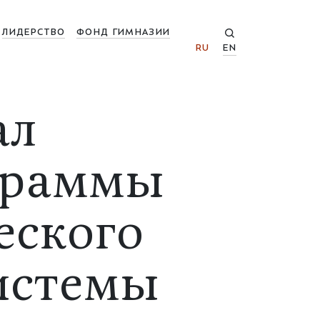
ЛИДЕРСТВО
ФОНД ГИМНАЗИИ
RU
EN
ал
граммы
еского
системы