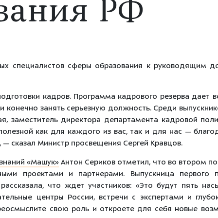
вания РФ
вых специалистов сферы образования к руководящим 
подготовки кадров. Программа кадрового резерва дает 
, и конечно занять серьезную должность. Среди выпускни
ая, заместитель директора департамента кадровой пол
полезной как для каждого из вас, так и для нас — благ
, — сказал Министр просвещения Сергей Кравцов.
 знаний «Машук»
Антон Сериков отметил, что во втором по
ными проектами и партнерами. Выпускница первого 
рассказала, что ждет участников: «Это будут пять на
тельные центры России, встречи с экспертами и глубо
ереосмыслите свою роль и откроете для себя новые воз