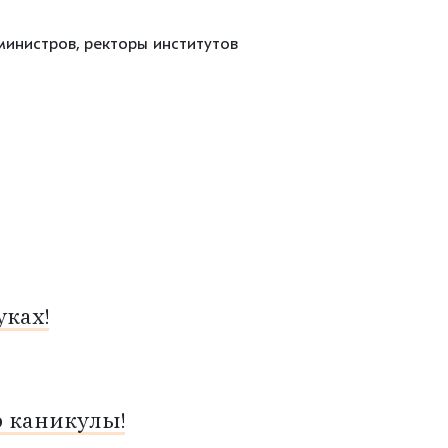
министров, ректоры институтов
ках!
о каникулы!