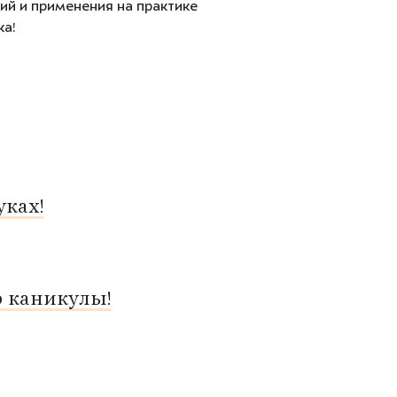
ий и применения на практике
а!
ках!
о каникулы!