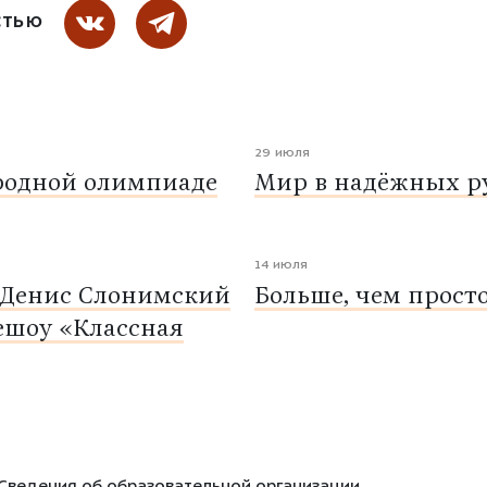
СТЬЮ
29 июля
родной олимпиаде
Мир в надёжных ру
14 июля
 Денис Слонимский
Больше, чем прост
ешоу «Классная