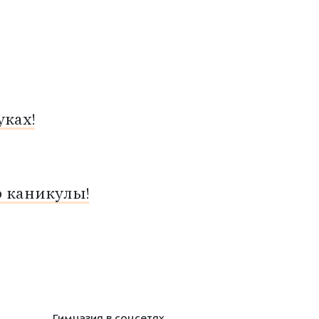
ках!
о каникулы!