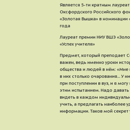
Является 5-ти кратным лауреа
Оксфордского Российского фо
«Золотая Вышка» в номинации 
года
Лауреат премии НИУ ВШЭ «Золо
«Успех учителя»
Предмет, который преподает С
важен, ведь именно уроки ист
общества и людей в нём: «Мне 
в них столько очарования… У н
при поступлении в вуз, и я мог
этим испытанием. Надо давать
видеть в каждом индивидуальн
учить, а предлагать наиболее 
информации. Таков мой секрет 