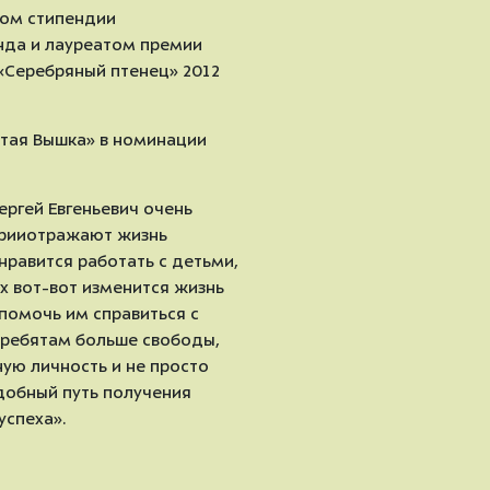
том стипендии
нда и лауреатом премии
«Серебряный птенец» 2012
тая Вышка» в номинации
ергей Евгеньевич очень
орииотражают жизнь
нравится работать с детьми,
их вот-вот изменится жизнь
у помочь им справиться с
 ребятам больше свободы,
ую личность и не просто
удобный путь получения
успеха».