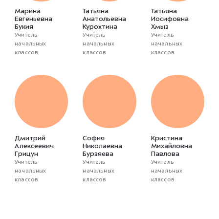
Марина
Татьяна
Татьяна
Евгеньевна
Анатольевна
Иосифовна
Букия
Курохтина
Хмыз
Учитель
Учитель
Учитель
начальных
начальных
начальных
классов
классов
классов
Дмитрий
София
Кристина
Алексеевич
Николаевна
Михайловна
Грицун
Бурзяева
Павлова
Учитель
Учитель
Учитель
начальных
начальных
начальных
классов
классов
классов