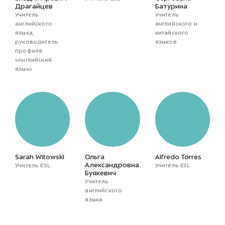
Драгайцев
Батурина
Учитель
Учитель
английского
английского и
языка,
китайского
руководитель
языков
профиля
«Английский
язык»
Sarah Witowski
Ольга
Alfredo Torres
Александровна
Учитель ESL
Учитель ESL
Буякевич
Учитель
английского
языка