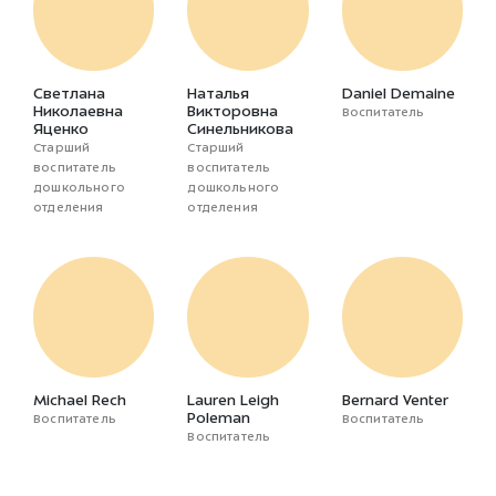
Светлана
Наталья
Daniel Demaine
Николаевна
Викторовна
Воспитатель
Яценко
Синельникова
Старший
Старший
воспитатель
воспитатель
дошкольного
дошкольного
отделения
отделения
Michael Rech
Lauren Leigh
Bernard Venter
Poleman
Воспитатель
Воспитатель
Воспитатель